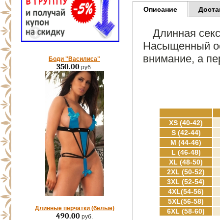
Описание
Доста
Длинная секс
Насыщенный ос
внимание, а п
Боди "Василиса"
350.00
руб.
XS (40-42)
S (42-44)
M (44-46)
L (46-48)
XL (48-50)
2XL (50-52)
3XL (52-54)
4XL(54-56)
5XL(56-58)
Длинные перчатки (белые)
6XL (58-60)
490.00
руб.