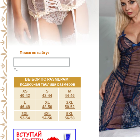
Поиск по сайту:
ВЫБОР ПО РАЗМЕРАМ:
подробная таблица размеров
XS
S
M
40-42
42-44
44-46
L
XL
2XL
46-48
48-50
50-52
3XL
4XL
5XL
52-54
54-56
56-58