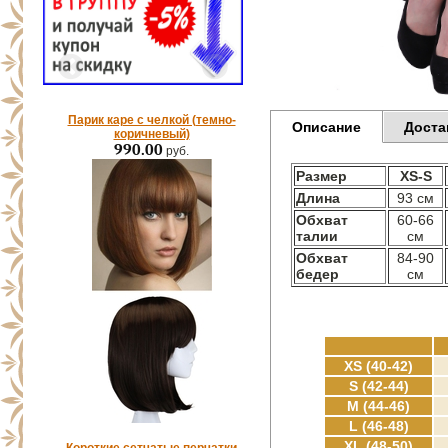
Парик каре с челкой (темно-
Описание
Доста
коричневый)
990.00
руб.
Размер
XS-S
Длина
93 см
Обхват
60-66
талии
см
Обхват
84-90
бедер
см
XS (40-42)
S (42-44)
M (44-46)
L (46-48)
XL (48-50)