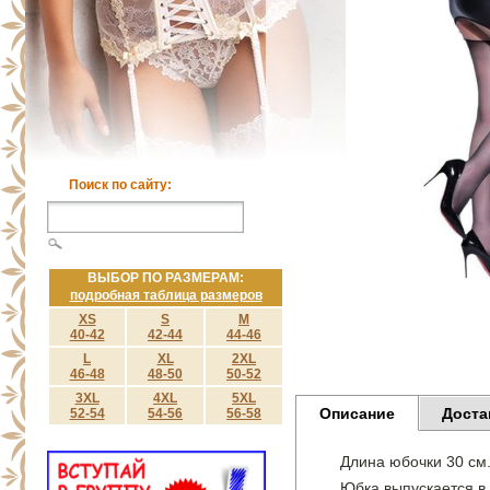
Поиск по сайту:
ВЫБОР ПО РАЗМЕРАМ:
подробная таблица размеров
XS
S
M
40-42
42-44
44-46
L
XL
2XL
46-48
48-50
50-52
3XL
4XL
5XL
Описание
Доста
52-54
54-56
56-58
Длина юбочки 30 см
Юбка выпускается в