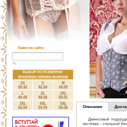
Поиск по сайту:
ВЫБОР ПО РАЗМЕРАМ:
подробная таблица размеров
XS
S
M
40-42
42-44
44-46
L
XL
2XL
46-48
48-50
50-52
3XL
4XL
5XL
Описание
Доста
52-54
54-56
56-58
Джинсовый подгрудн
застёжка - стальной бю