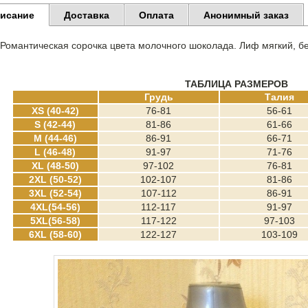
исание
Доставка
Оплата
Анонимный заказ
Романтическая сорочка цвета молочного шоколада.
Лиф мягкий, бе
ТАБЛИЦА РАЗМЕРОВ
Грудь
Талия
XS (40-42)
76-81
56-61
S (42-44)
81-86
61-66
M (44-46)
86-91
66-71
L (46-48)
91-97
71-76
XL (48-50)
97-102
76-81
2XL (50-52)
102-107
81-86
3XL (52-54)
107-112
86-91
4XL(54-56)
112-117
91-97
5XL(56-58)
117-122
97-103
6XL (58-60)
122-127
103-109