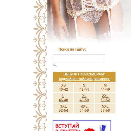
Поиск по сайту:
ВЫБОР ПО РАЗМЕРАМ:
подробная таблица размеров
XS
S
M
40-42
42-44
44-46
L
XL
2XL
46-48
48-50
50-52
3XL
4XL
5XL
52-54
54-56
56-58