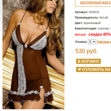
БЕСПЛАТНАЯ ДОСТ
Артикул:
004816
Производитель:
Китай
Цвет:
коричневый
Комплектация:
сорочка, 
скидка 40
860 руб.
Размер:
Таблица 
530
руб.
❤ ОТЛОЖИТЬ НА