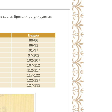
з кости. Бретели регулируются.
Бедра
80-86
86-91
91-97
97-102
102-107
107-112
112-117
117-122
122-127
127-132