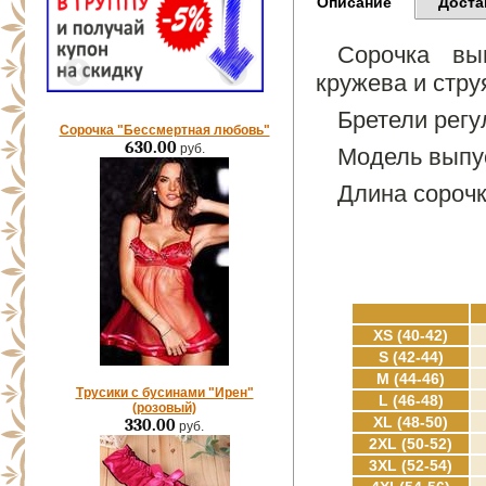
Описание
Доста
Сорочка вы
кружева и стру
Бретели регу
Сорочка "Бессмертная любовь"
630.00
руб.
Модель выпус
Длина сорочк
XS (40-42)
S (42-44)
M (44-46)
Трусики с бусинами "Ирен"
L (46-48)
(розовый)
XL (48-50)
330.00
руб.
2XL (50-52)
3XL (52-54)