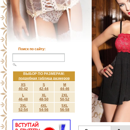
Поиск по сайту:
ВЫБОР ПО РАЗМЕРАМ:
подробная таблица размеров
XS
S
M
40-42
42-44
44-46
L
XL
2XL
46-48
48-50
50-52
3XL
4XL
5XL
52-54
54-56
56-58