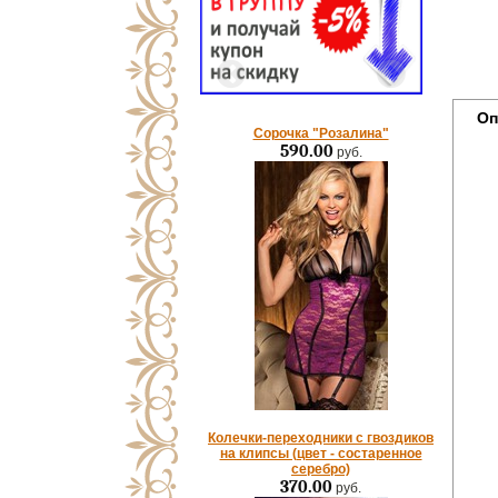
Оп
Сорочка "Розалина"
590.00
руб.
Колечки-переходники с гвоздиков
на клипсы (цвет - состаренное
серебро)
370.00
руб.