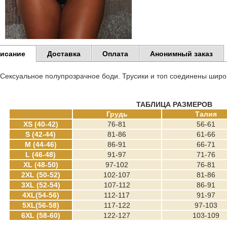
исание
Доставка
Оплата
Анонимный заказ
Сексуальное полупрозрачное боди. Трусики и топ соединены шир
ТАБЛИЦА РАЗМЕРОВ
Грудь
Талия
XS (40-42)
76-81
56-61
S (42-44)
81-86
61-66
M (44-46)
86-91
66-71
L (46-48)
91-97
71-76
XL (48-50)
97-102
76-81
2XL (50-52)
102-107
81-86
3XL (52-54)
107-112
86-91
4XL(54-56)
112-117
91-97
5XL(56-58)
117-122
97-103
6XL (58-60)
122-127
103-109