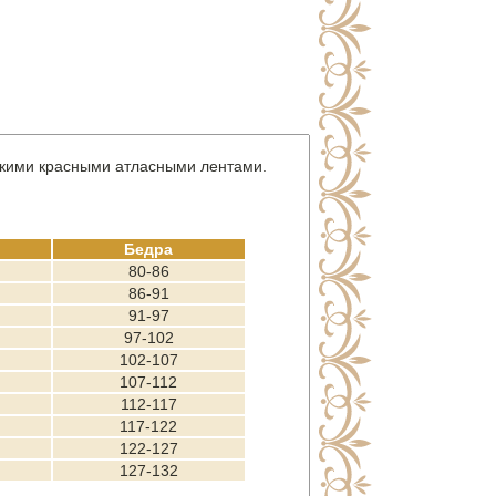
окими красными атласными лентами.
Бедра
80-86
86-91
91-97
97-102
102-107
107-112
112-117
117-122
122-127
127-132