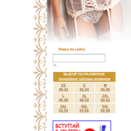
Поиск по сайту:
ВЫБОР ПО РАЗМЕРАМ:
подробная таблица размеров
XS
S
M
40-42
42-44
44-46
L
XL
2XL
46-48
48-50
50-52
3XL
4XL
5XL
52-54
54-56
56-58