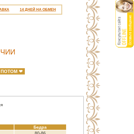
АВКА
14 ДНЕЙ НА ОБМЕН
ИЧИИ
 ПОТОМ ❤
ся
Бедра
80-86