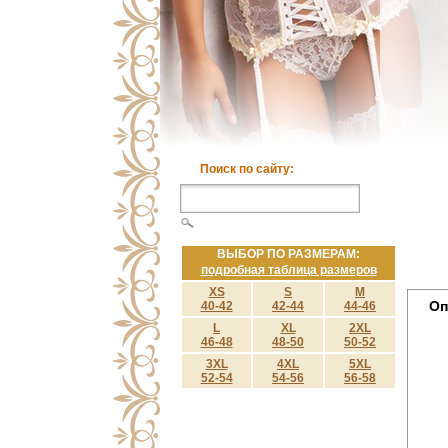
Поиск по сайту:
ВЫБОР ПО РАЗМЕРАМ:
подробная таблица размеров
XS
S
M
Оп
40-42
42-44
44-46
L
XL
2XL
46-48
48-50
50-52
3XL
4XL
5XL
52-54
54-56
56-58