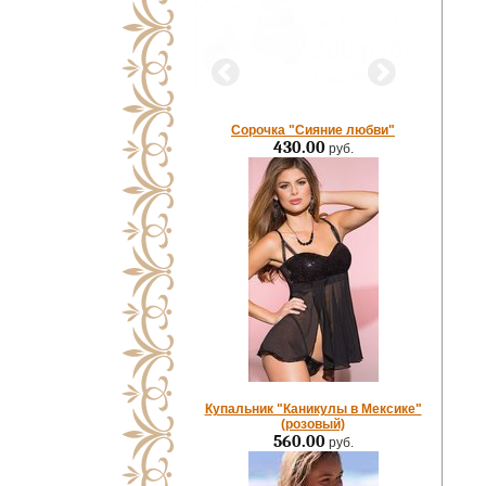
Сорочка "Сияние любви"
430.00
руб.
Купальник "Каникулы в Мексике"
(розовый)
560.00
руб.