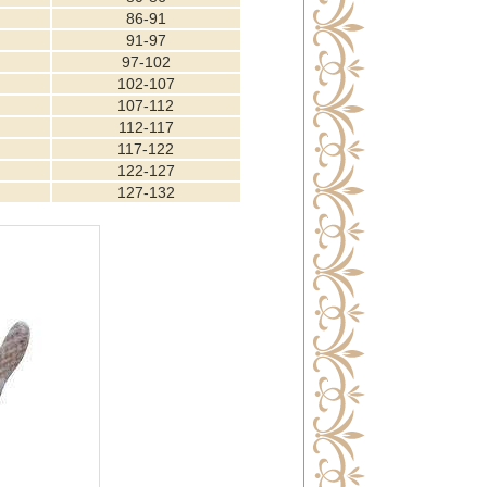
86-91
91-97
97-102
102-107
107-112
112-117
117-122
122-127
127-132