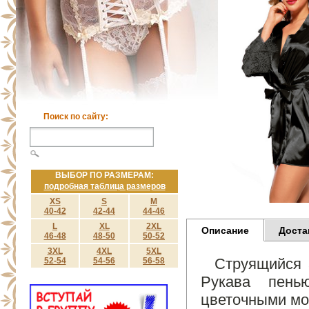
Поиск по сайту:
ВЫБОР ПО РАЗМЕРАМ:
подробная таблица размеров
XS
S
M
40-42
42-44
44-46
L
XL
2XL
Описание
Доста
46-48
48-50
50-52
3XL
4XL
5XL
Струящийся 
52-54
54-56
56-58
Рукава пень
цветочными м