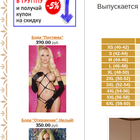
Выпускается 
Боди "Паутинка"
390.00
руб.
XS (40-42)
S (42-44)
M (44-46)
L (46-48)
XL (48-50)
2XL (50-52)
3XL (52-54)
4XL(54-56)
5XL(56-58)
6XL (58-60)
Боди "Откровение" (белый)
350.00
руб.