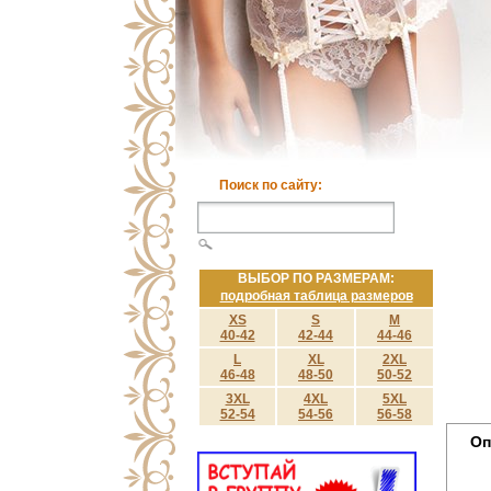
Поиск по сайту:
ВЫБОР ПО РАЗМЕРАМ:
подробная таблица размеров
XS
S
M
40-42
42-44
44-46
L
XL
2XL
46-48
48-50
50-52
3XL
4XL
5XL
52-54
54-56
56-58
Оп