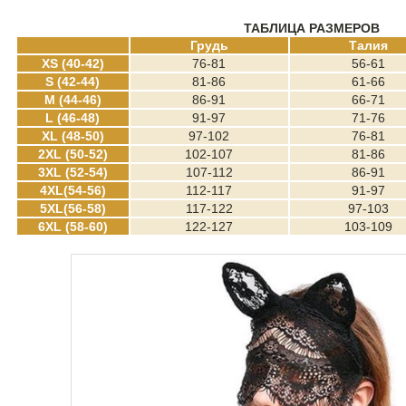
ТАБЛИЦА РАЗМЕРОВ
Грудь
Талия
XS (40-42)
76-81
56-61
S (42-44)
81-86
61-66
M (44-46)
86-91
66-71
L (46-48)
91-97
71-76
XL (48-50)
97-102
76-81
2XL (50-52)
102-107
81-86
3XL (52-54)
107-112
86-91
4XL(54-56)
112-117
91-97
5XL(56-58)
117-122
97-103
6XL (58-60)
122-127
103-109