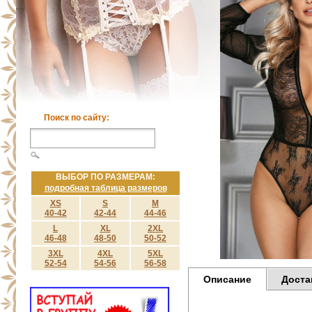
Поиск по сайту:
ВЫБОР ПО РАЗМЕРАМ:
подробная таблица размеров
XS
S
M
40-42
42-44
44-46
L
XL
2XL
46-48
48-50
50-52
3XL
4XL
5XL
52-54
54-56
56-58
Описание
Доста