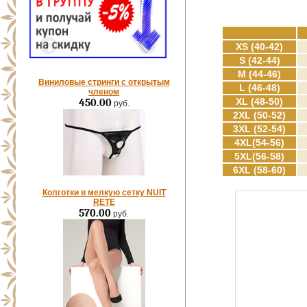
XS (40-42)
S (42-44)
M (44-46)
Виниловые стринги с открытым
L (46-48)
членом
XL (48-50)
450.00
руб.
2XL (50-52)
3XL (52-54)
4XL(54-56)
5XL(56-58)
6XL (58-60)
Колготки в мелкую сетку NUIT
RETE
570.00
руб.