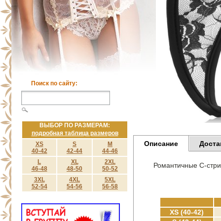
Поиск по сайту:
ВЫБОР ПО РАЗМЕРАМ:
подробная таблица размеров
Описание
Доста
XS
S
M
40-42
42-44
44-46
L
XL
2XL
Романтичные С-стри
46-48
48-50
50-52
3XL
4XL
5XL
52-54
54-56
56-58
XS (40-42)