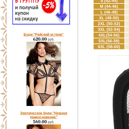
S (42-44)
M (44-46)
L (46-48)
XL (48-50)
2XL (50-52)
3XL (52-54)
Боди "Райский остров"
4XL(54-56)
620.00
руб.
5XL(56-58)
6XL (58-60)
Эротическое боди "Нежное
прикосновение"
540.00
руб.