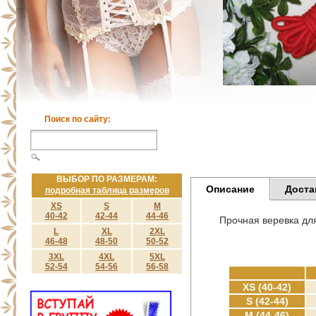
Поиск по сайту:
ВЫБОР ПО РАЗМЕРАМ:
Описание
Доста
подробная таблица размеров
XS
S
M
40-42
42-44
44-46
Прочная веревка дл
L
XL
2XL
46-48
48-50
50-52
3XL
4XL
5XL
52-54
54-56
56-58
XS (40-42)
S (42-44)
M (44-46)