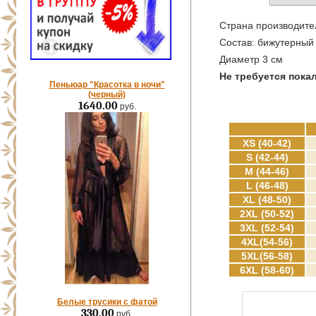
Страна производите
Состав: бижутерный 
Диаметр 3 см
Не требуется пок
Пеньюар "Красотка в ночи"
(черный)
1640.00
руб.
XS (40-42)
S (42-44)
M (44-46)
L (46-48)
XL (48-50)
2XL (50-52)
3XL (52-54)
4XL(54-56)
5XL(56-58)
6XL (58-60)
Белые трусики с фатой
330.00
руб.