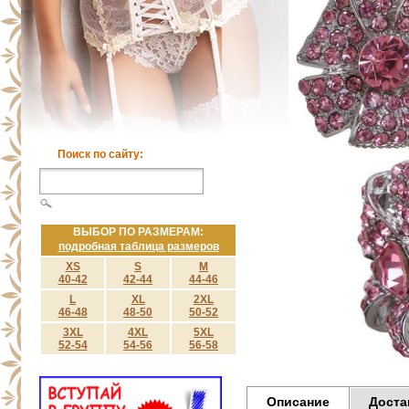
Поиск по сайту:
ВЫБОР ПО РАЗМЕРАМ:
подробная таблица размеров
XS
S
M
40-42
42-44
44-46
L
XL
2XL
46-48
48-50
50-52
3XL
4XL
5XL
52-54
54-56
56-58
Описание
Доста