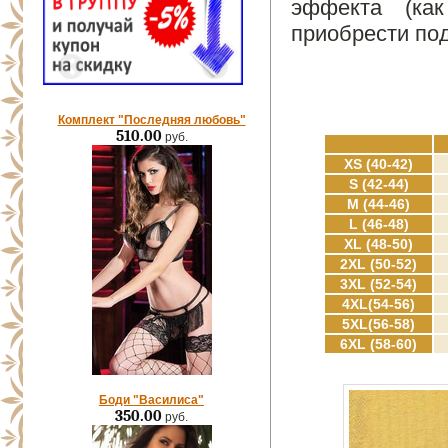
эффекта (как
приобрести по
Комплект "Последняя любовь"
510.00
руб.
XS (40-42)
S (42-44)
M (44-46)
L (46-48)
XL (48-50)
2XL (50-52)
3XL (52-54)
4XL(54-56)
5XL(56-58)
6XL (58-60)
Боди "Василиса"
350.00
руб.