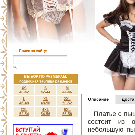
Поиск по сайту:
ВЫБОР ПО РАЗМЕРАМ:
подробная таблица размеров
XS
S
M
40-42
42-44
44-46
L
XL
2XL
Описание
Доста
46-48
48-50
50-52
3XL
4XL
5XL
Платье с пы
52-54
54-56
56-58
состоит из о
небольшую пы