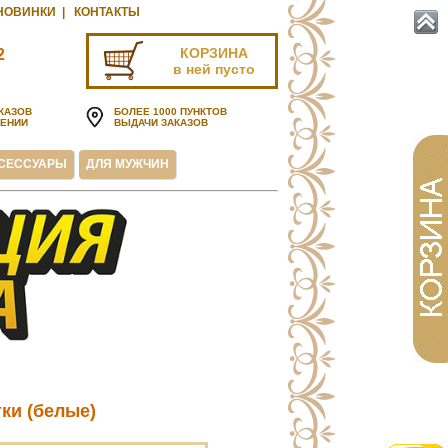
НОВИНКИ
|
КОНТАКТЫ
КОРЗИНА
2
в ней пусто
u
КАЗОВ
БОЛЕЕ 1000 ПУНКТОВ
ЧЕНИИ
ВЫДАЧИ ЗАКАЗОВ
СЕССУАРЫ
ДЛЯ МУЖЧИН
ки (белые)