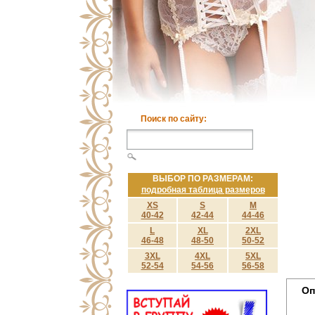
Поиск по сайту:
ВЫБОР ПО РАЗМЕРАМ:
подробная таблица размеров
XS
S
M
40-42
42-44
44-46
L
XL
2XL
46-48
48-50
50-52
3XL
4XL
5XL
52-54
54-56
56-58
Оп