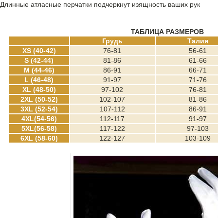
Длинные атласные перчатки подчеркнут изящность ваших рук
ТАБЛИЦА РАЗМЕРОВ
Грудь
Талия
XS (40-42)
76-81
56-61
S (42-44)
81-86
61-66
M (44-46)
86-91
66-71
L (46-48)
91-97
71-76
XL (48-50)
97-102
76-81
2XL (50-52)
102-107
81-86
3XL (52-54)
107-112
86-91
4XL(54-56)
112-117
91-97
5XL(56-58)
117-122
97-103
6XL (58-60)
122-127
103-109