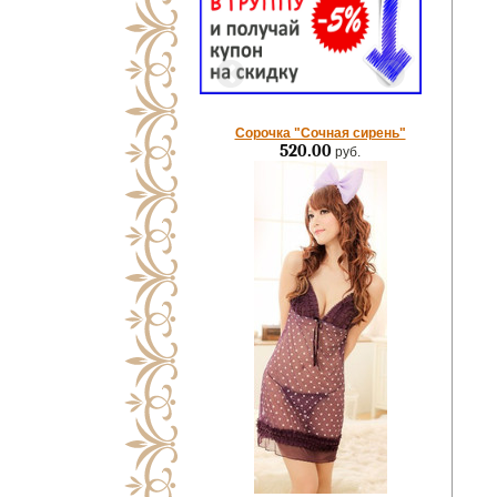
Сорочка "Сочная сирень"
520.00
руб.