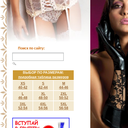
Поиск по сайту:
ВЫБОР ПО РАЗМЕРАМ:
подробная таблица размеров
XS
S
M
40-42
42-44
44-46
L
XL
2XL
46-48
48-50
50-52
3XL
4XL
5XL
52-54
54-56
56-58