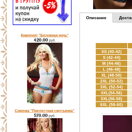
Описание
Доста
Комплект "Безумная ночь"
420.00
руб.
XS (40-42)
S (42-44)
M (44-46)
L (46-48)
XL (48-50)
2XL (50-52)
3XL (52-54)
4XL(54-56)
5XL(56-58)
6XL (58-60)
Сорочка "Прелестная смутьянка"
570.00
руб.