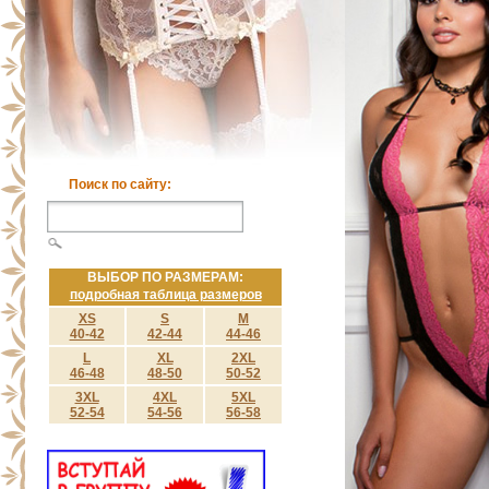
Поиск по сайту:
ВЫБОР ПО РАЗМЕРАМ:
подробная таблица размеров
XS
S
M
40-42
42-44
44-46
L
XL
2XL
46-48
48-50
50-52
3XL
4XL
5XL
52-54
54-56
56-58