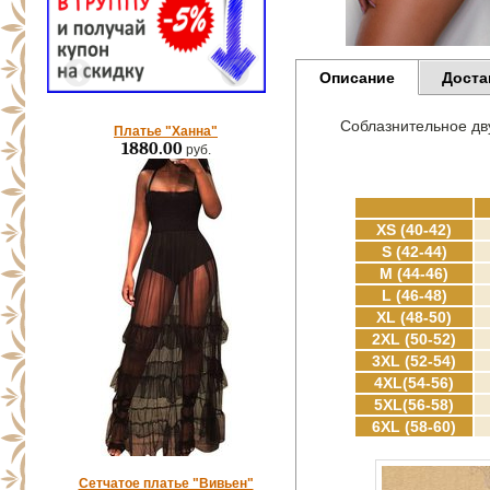
Описание
Доста
Соблазнительное дв
Платье "Ханна"
1880.00
руб.
XS (40-42)
S (42-44)
M (44-46)
L (46-48)
XL (48-50)
2XL (50-52)
3XL (52-54)
4XL(54-56)
5XL(56-58)
6XL (58-60)
Сетчатое платье "Вивьен"