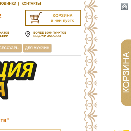
НОВИНКИ
|
КОНТАКТЫ
КОРЗИНА
2
в ней пусто
u
КАЗОВ
БОЛЕЕ 1000 ПУНКТОВ
ЧЕНИИ
ВЫДАЧИ ЗАКАЗОВ
СЕССУАРЫ
ДЛЯ МУЖЧИН
ств"