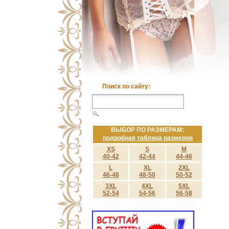
Поиск по сайту:
ВЫБОР ПО РАЗМЕРАМ:
подробная таблица размеров
XS
S
M
40-42
42-44
44-46
L
XL
2XL
46-48
48-50
50-52
3XL
4XL
5XL
52-54
54-56
56-58