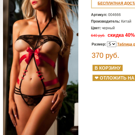
БЕСПЛАТНАЯ ДОСТ
Артикул:
004666
Производитель:
Китай
Цвет:
черный
скидка 40
640 руб.
Размер:
Таблица 
370
руб.
❤ ОТЛОЖИТЬ НА