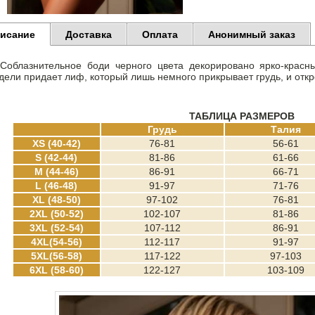
исание
Доставка
Оплата
Анонимный заказ
Соблазнительное боди
черного цвета декорировано ярко-красн
дели придает лиф, который лишь немного прикрывает грудь, и отк
ТАБЛИЦА РАЗМЕРОВ
Грудь
Талия
XS (40-42)
76-81
56-61
S (42-44)
81-86
61-66
M (44-46)
86-91
66-71
L (46-48)
91-97
71-76
XL (48-50)
97-102
76-81
2XL (50-52)
102-107
81-86
3XL (52-54)
107-112
86-91
4XL(54-56)
112-117
91-97
5XL(56-58)
117-122
97-103
6XL (58-60)
122-127
103-109